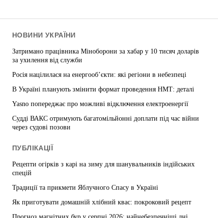
НОВИНИ УКРАЇНИ
Затримано працівника Міноборони за хабар у 10 тисяч доларів
за ухилення від служби
Росія націлилася на енергооб’єкти: які регіони в небезпеці
В Україні планують змінити формат проведення НМТ: деталі
Yasno попереджає про можливі відключення електроенергії
Судді ВАКС отримують багатомільйонні доплати під час війни
через судові позови
ПУБЛІКАЦІЇ
Рецепти огірків з карі на зиму для шанувальників індійських
спецій
Традиції та прикмети Яблучного Спасу в Україні
Як приготувати домашній хлібний квас: покроковий рецепт
Прогноз магнітних бур у серпні 2026: найнебезпечніші дні