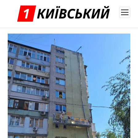
відкри
меню