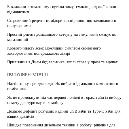
Баклажани в томатному соусі на зиму: смакота, від якої важко
відмовитися
Старовинний рецепт: помідори з аспірином, що залишаються
популярними
Простий рецепт домашнього кетчупу на зиму, який смакує як
магазинний
Кровоточивість ясен: можливий симптом серйозного
захворювання, попереджають лікарі
Привітання з Днем будівельника: теплі слова у прозі та віршах
ПОПУЛЯРНІ СТАТТІ
Настільні кулери для води: Як вибрати ідеального компактного
помічника
Як не промокнути під час першої ночівлі в горах: гайд із вибору
намету для туризму та кемпінгу
Долаємо дефіцит роз’ємів: надійні USB хаби та Type-C хаби для
ваших девайсів
Швидке повернення дизельної техніки в роботу: рішення для