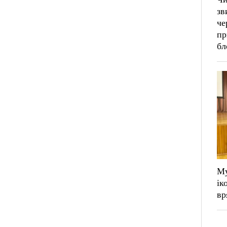
зв
че
пр
бл
Му
ік
вр