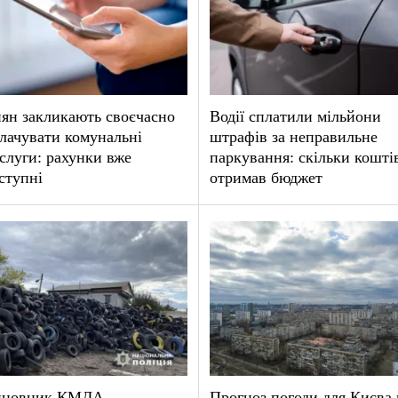
ян закликають своєчасно
Водії сплатили мільйони
лачувати комунальні
штрафів за неправильне
слуги: рахунки вже
паркування: скільки кошті
ступні
отримав бюджет
иновник КМДА
Прогноз погоди для Києва 