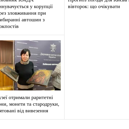
инувачується у корупції
вівторок: що очікувати
рез зловживання при
ибиранні автошин з
окпостів
зеї отримали раритетні
они, монети та стародруки,
ятовані від вивезення