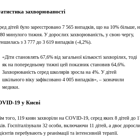
атистика захворюваності
ред дітей було зареєстровано 7 565 випадків, що на 10% більше, 
880 минулого тижня. У дорослих захворюваність, у свою чергу,
еншилась з 3 777 до 3 619 випадків (-4,2%).
«Діти становлять 67,6% від загальної кількості захворілих, тоді
як на попередньому тижні цей показник становив 64,6%.
Захворюваність серед школярів зросла на 4%. У дітей
шкільного віку зафіксовано 4 005 випадків», – зазначили
медики.
VID-19 у Києві
ім того, 119 киян захворіли на COVID-19, серед яких 8 дітей до 1
ків. Госпіталізували 32 особи, включаючи 11 дітей, а двоє доросл
цієнтів перебувають у реанімації та інтенсивній терапії.