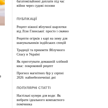
багатомільйонні доплати під час
війни через судові позови
ПУБЛІКАЦІЇ
Рецепт ніжної яблучної шарлотки
від Лізи Глинської: просто і смачно
Рецепти огірків з карі на зиму для
шанувальників індійських спецій
Традиції та прикмети Яблучного
Спасу в Україні
Як приготувати домашній хлібний
квас: покроковий рецепт
Прогноз магнітних бур у серпні
з
2026: найнебезпечніші дні
ПОПУЛЯРНІ СТАТТІ
Настільні кулери для води: Як
вибрати ідеального компактного
помічника