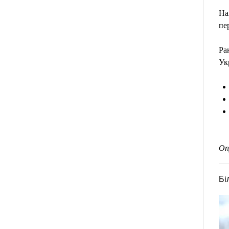
На
пе
Ра
Ук
Оп
Бі