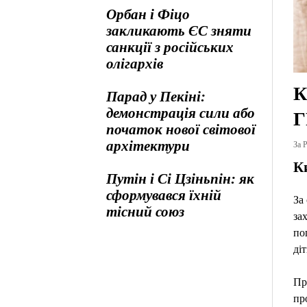
Орбан і Фіцо
закликають ЄС зняти
санкції з російських
олігархів
К
Парад у Пекіні:
демонстрація сили або
Г
початок нової світової
архітектури
За Р
К
Путін і Сі Цзіньпін: як
сформувався їхній
За
тісний союз
за
по
ді
Пр
пр