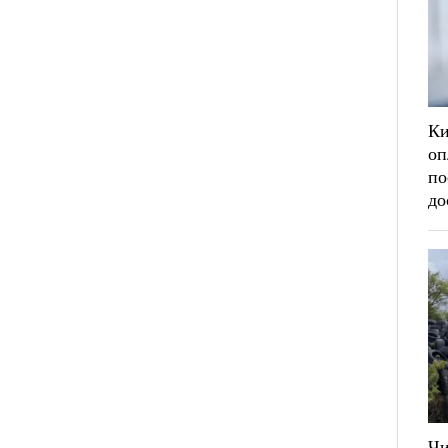
Ки
оп
по
до
Ч