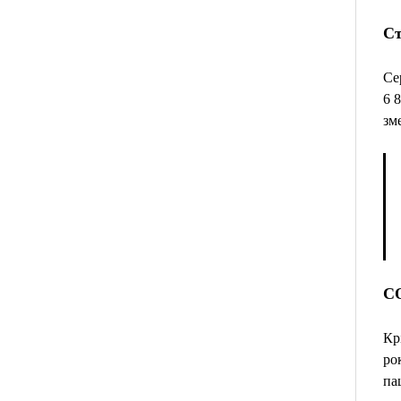
Ст
Се
6 
зм
CO
Кр
ро
па