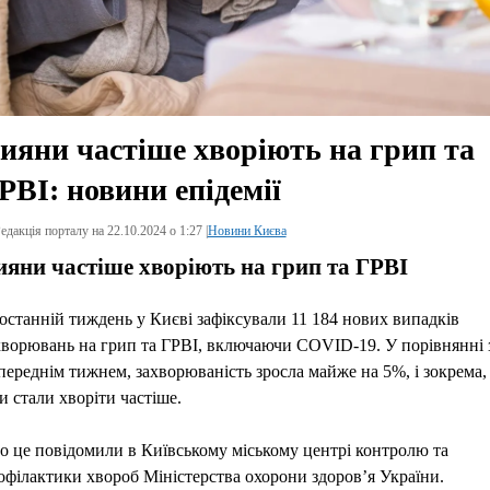
ияни частіше хворіють на грип та
РВІ: новини епідемії
едакція порталу на 22.10.2024 о 1:27 |
Новини Києва
ияни частіше хворіють на грип та ГРВІ
 останній тиждень у Києві зафіксували 11 184 нових випадків
хворювань на грип та ГРВІ, включаючи COVID-19. У порівнянні 
переднім тижнем, захворюваність зросла майже на 5%, і зокрема,
ти стали хворіти частіше.
о це повідомили в Київському міському центрі контролю та
офілактики хвороб Міністерства охорони здоров’я України.