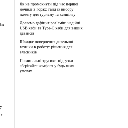
Як не промокнути під час першої
ночівлі в горах: гайд із вибору
намету для туризму та кемпінгу
Долаємо дефіцит роз’ємів: надійні
ніж
USB хаби та Type-C хаби для ваших
девайсів
Швидке повернення дизельної
техніки в роботу: рішення для
власників
Поглинальні трусики-підгузки —
зберігайте комфорт у будь-яких
умовах
7
их