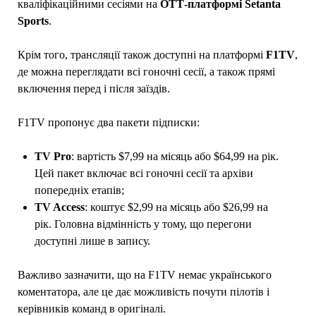
кваліфікаційними сесіями на
ОТТ-платформі Setanta
Sports
.
Крім того, трансляції також доступні на платформі
F1TV
,
де можна переглядати всі гоночні сесії, а також прямі
включення перед і після заїздів.
F1TV пропонує два пакети підписки:
TV Pro
: вартість $7,99 на місяць або $64,99 на рік.
Цей пакет включає всі гоночні сесії та архіви
попередніх етапів;
TV Access
: коштує $2,99 на місяць або $26,99 на
рік. Головна відмінність у тому, що перегони
доступні лише в запису.
Важливо зазначити, що на F1TV немає українського
коментатора, але це дає можливість почути пілотів і
керівників команд в оригіналі.