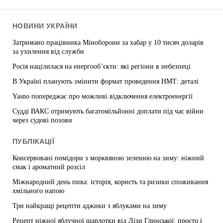
НОВИНИ УКРАЇНИ
Затримано працівника Міноборони за хабар у 10 тисяч доларів
за ухилення від служби
Росія націлилася на енергооб’єкти: які регіони в небезпеці
В Україні планують змінити формат проведення НМТ: деталі
Yasno попереджає про можливі відключення електроенергії
Судді ВАКС отримують багатомільйонні доплати під час війни
через судові позови
ПУБЛІКАЦІЇ
Консервовані помідори з морквяною зеленню на зиму: ніжний
смак і ароматний розсіл
Міжнародний день пива: історія, користь та ризики споживання
хмільного напою
Три найкращі рецепти аджики з яблуками на зиму
Рецепт ніжної яблучної шарлотки від Лізи Глинської: просто і