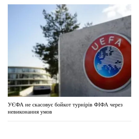
УЄФА не скасовує бойкот турнірів ФІФА через
невиконання умов