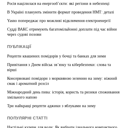
Росія націлилася на енергооб’єкти: які регіони в небезпеці
В Україні планують змінити формат проведення НМТ: деталі
Yasno попереджає про можливі відключення електроенергії
Судді ВАКС отримують багатомільйонні доплати під час війни
через судові позови
ПУБЛІКАЦІЇ
Рецепти квашених помідорів у бочці та банках для зими
Привітання з Днем військ зв’язку та кібербезпеки: слова та
вірші
Консервовані помідори з морквяною зеленню на зиму: ніжний
смак і ароматний розсіл
Міжнародний день пива: історія, користь та ризики споживання
хмільного напою
Три найкращі рецепти аджики з яблуками на зиму
ПОПУЛЯРНІ СТАТТІ
Настільні кулери для води: Як вибрати ідеального компактного