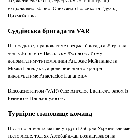
за участю експертів, серед яких колишні гравці
національної збірної Олександр Головко та Едуард
Цихмейструк.
Суддівська бригада та VAR
На поєдинку працюватиме грецька бригада арбітрів на
чолі з 36-річним Вассілісом Фотіасом. Йому
допомагатимуть помічники Андреас Мейнтанас та
Міхаїл Пападакіс, а роль резервного арбітра
виконуватиме Анастасіос Папапетру.
Відеоасистентом (VAR) буде Ангелос Евангелу, разом із
Іоаннісом Пападопулосом.
Турнірне становище команд
Після початкових матчів у групі D збірна України займає
третє місце, тоді як Азербайджан розташувався на