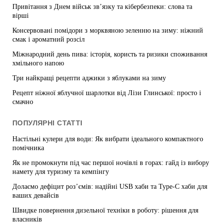
Привітання з Днем військ зв’язку та кібербезпеки: слова та
вірші
Консервовані помідори з морквяною зеленню на зиму: ніжний
смак і ароматний розсіл
Міжнародний день пива: історія, користь та ризики споживання
хмільного напою
Три найкращі рецепти аджики з яблуками на зиму
Рецепт ніжної яблучної шарлотки від Лізи Глинської: просто і
смачно
ПОПУЛЯРНІ СТАТТІ
Настільні кулери для води: Як вибрати ідеального компактного
помічника
Як не промокнути під час першої ночівлі в горах: гайд із вибору
намету для туризму та кемпінгу
Долаємо дефіцит роз’ємів: надійні USB хаби та Type-C хаби для
ваших девайсів
Швидке повернення дизельної техніки в роботу: рішення для
власників