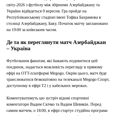
світу-2026 з футболу між збірними Азербайджану та
України відбудеться 9 вересня. Гра пройде на
Республіканському стадіоні імені Тофіка Бахрамова в
столиці Азербайджану, Баку. Початок матчу заплановано
на 19:00 за київським часом.
Де та як переглянути матч Азербайджан
– Україна
Футбольним фанатам, які бажають подивитися цей
поєдинок, надається можливість перегляду в прямому
ефірі на OTT-платформі Megogo. Окрім цього, матч буде
транслюватися безкоштовно на телеканалі Megogo Спорт,
доступному в ефірі Т2 і у кабельних мережах.
Коментуватимуть цю зустріч відомі спортивні
коментатори Вадим Скічко та Вадим Шевякін. Перед
самим матчем, о 18:00, в ефірі стартує студійна програма