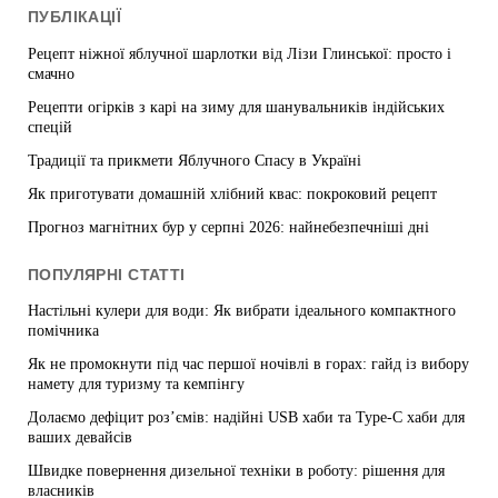
ПУБЛІКАЦІЇ
Рецепт ніжної яблучної шарлотки від Лізи Глинської: просто і
смачно
Рецепти огірків з карі на зиму для шанувальників індійських
спецій
Традиції та прикмети Яблучного Спасу в Україні
Як приготувати домашній хлібний квас: покроковий рецепт
Прогноз магнітних бур у серпні 2026: найнебезпечніші дні
ПОПУЛЯРНІ СТАТТІ
Настільні кулери для води: Як вибрати ідеального компактного
помічника
Як не промокнути під час першої ночівлі в горах: гайд із вибору
намету для туризму та кемпінгу
Долаємо дефіцит роз’ємів: надійні USB хаби та Type-C хаби для
ваших девайсів
Швидке повернення дизельної техніки в роботу: рішення для
власників