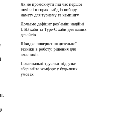
Як не промокнути під час першої
ночівлі в горах: гайд із вибору
намету для туризму та кемпінгу
Долаємо дефіцит роз’ємів: надійні
USB хаби та Type-C хаби для ваших
девайсів
Швидке повернення дизельної
и
техніки в роботу: рішення для
власників
і
Поглинальні трусики-підгузки —
зберігайте комфорт у будь-яких
умовах
н.
і