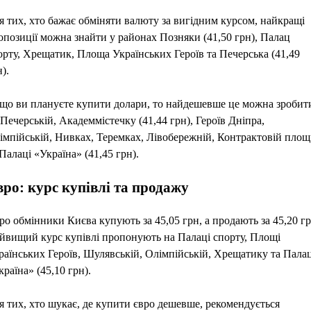
я тих, хто бажає обміняти валюту за вигідним курсом, найкращі
опозиції можна знайти у районах Позняки (41,50 грн), Палац
орту, Хрещатик, Площа Українських Героїв та Печерська (41,49
).
що ви плануєте купити долари, то найдешевше це можна зробит
 Печерській, Академмістечку (41,44 грн), Героїв Дніпра,
імпійській, Нивках, Теремках, Лівобережній, Контрактовій площ
 Палаці «Україна» (41,45 грн).
ро: курс купівлі та продажу
ро обмінники Києва купують за 45,05 грн, а продають за 45,20 гр
йвищий курс купівлі пропонують на Палаці спорту, Площі
раїнських Героїв, Шулявській, Олімпійській, Хрещатику та Палац
країна» (45,10 грн).
я тих, хто шукає, де купити євро дешевше, рекомендується