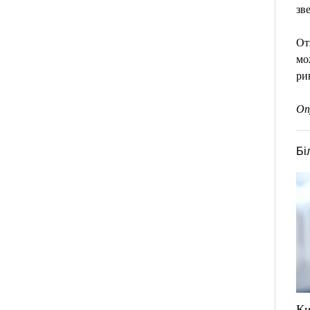
зв
От
мо
ри
Оп
Бі
Ки