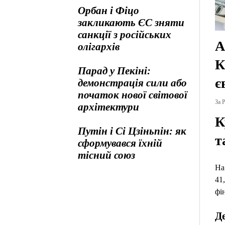
Орбан і Фіцо
закликають ЄС зняти
санкції з російських
А
олігархів
К
Парад у Пекіні:
є
демонстрація сили або
початок нової світової
За Р
архітектури
К
Путін і Сі Цзіньпін: як
т
сформувався їхній
тісний союз
На
41
фі
Д