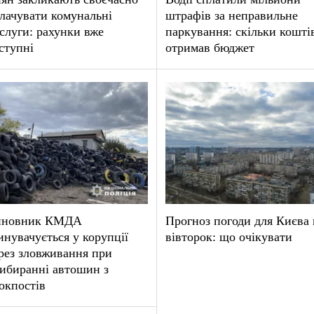
лачувати комунальні
штрафів за неправильне
слуги: рахунки вже
паркування: скільки кошті
ступні
отримав бюджет
иновник КМДА
Прогноз погоди для Києва 
инувачується у корупції
вівторок: що очікувати
рез зловживання при
ибиранні автошин з
окпостів