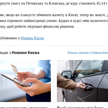
ернути увагу на Печерську та Кловську, де курс становить 45,14 г
же, якщо ви плануєте обміняти валюту в Києві, тепер ви знаєте, 
жна отримати найвигідніші умови. Будьте в курсі змін валютног
нку, щоб робити обдумані фінансові рішення.
убліковано в
Новини Києва
льше з
Новини Києва
Більше записів у Новини Киє
ян закликають своєчасно
Водії сплатили мільйони