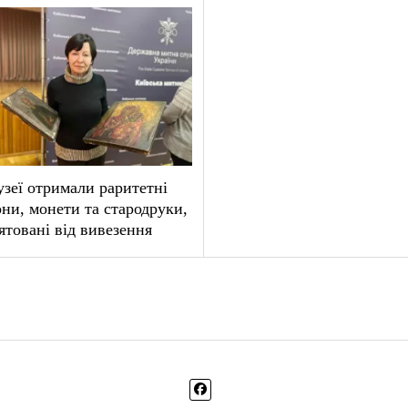
зеї отримали раритетні
они, монети та стародруки,
ятовані від вивезення