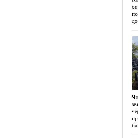
оп
по
до
Ч
зв
че
пр
бл