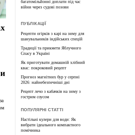
багатомільйонні доплати під час
війни через судові позови
ПУБЛІКАЦІЇ
ах
Рецепти огірків з карі на зиму для
шанувальників індійських спецій
Традиції та прикмети Яблучного
Спасу в Україні
Як приготувати домашній хлібний
квас: покроковий рецепт
ри
Прогноз магнітних бур у серпні
2026: найнебезпечніші дні
Рецепт лечо з кабачків на зиму з
гострим соусом
за
ом
ПОПУЛЯРНІ СТАТТІ
Настільні кулери для води: Як
вибрати ідеального компактного
помічника