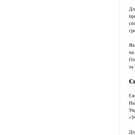
Дл
пр
сп
грн
Як
на
Ол
та
Єв
Єв
На
Ук
«У
Дл