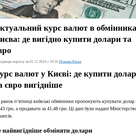
ктуальний курс валют в обмінник
иєва: де вигідно купити долари та
вро
едакція порталу на 01.11.2024 о 10:26 |
Новини Києва
урс валют у Києві: де купити дола
а євро вигідніше
 ранок п’ятниці київські обмінники пропонують купувати долар 
,43 грн, а продавати за 41,48 грн. Ці дані були надані Міністерств
нансів.
е найвигідніше обміняти долари