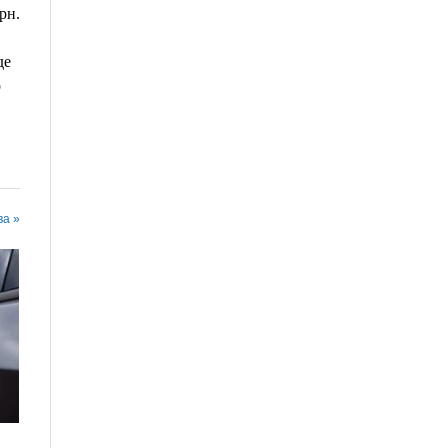
рн.
де
о
ва »