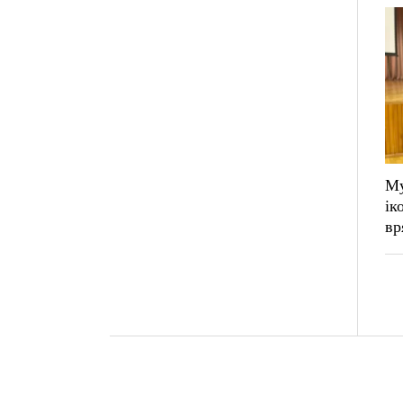
Му
ік
вр